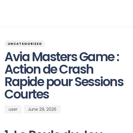
Author
Published
PUBLISHED
on:
IN:
UNCATEGORIZED
Avia Masters Game :
Action de Crash
Rapide pour Sessions
Courtes
user
June 29, 2026