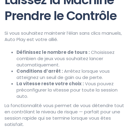
Prendre le Contrôle
Si vous souhaitez maintenir l’élan sans clics manuels,
Auto Play est votre allié.
Définissez le nombre de tours :
Choisissez
combien de jeux vous souhaitez lancer
automatiquement.
Conditions d’arrêt :
Arrêtez lorsque vous
atteignez un seuil de gain ou de perte.
La vitesse reste votre choix :
Vous pouvez
préconfigurer la vitesse pour toute la session
auto.
La fonctionnalité vous permet de vous détendre tout
en contrôlant le niveau de risque — parfait pour une
session rapide qui se termine lorsque vous êtes
satisfait.