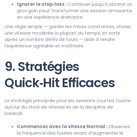
Ignorer le stop‑loss :
Continuer jusqu’à obtenir un
gros gain peut transformer une session amusante
en une expérience drainante.
Une règle simple — garder les mises constantes, choisir
une vitesse modérée la plupart du temps, et sortir
après un nombre défini de tours — aide à rendre
l’expérience agréable et maîtrisée.
9. Stratégies
Quick‑Hit Efficaces
La stratégie principale pour les sessions courtes tourne
autour du choix de vitesse et de la discipline de
bankroll.
Commencez avec la vitesse Normal :
Observez
la fréquence des fusées avant d’augmenter le