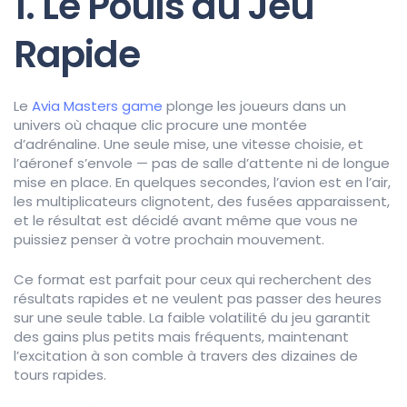
1. Le Pouls du Jeu
Rapide
Le
Avia Masters game
plonge les joueurs dans un
univers où chaque clic procure une montée
d’adrénaline. Une seule mise, une vitesse choisie, et
l’aéronef s’envole — pas de salle d’attente ni de longue
mise en place. En quelques secondes, l’avion est en l’air,
les multiplicateurs clignotent, des fusées apparaissent,
et le résultat est décidé avant même que vous ne
puissiez penser à votre prochain mouvement.
Ce format est parfait pour ceux qui recherchent des
résultats rapides et ne veulent pas passer des heures
sur une seule table. La faible volatilité du jeu garantit
des gains plus petits mais fréquents, maintenant
l’excitation à son comble à travers des dizaines de
tours rapides.