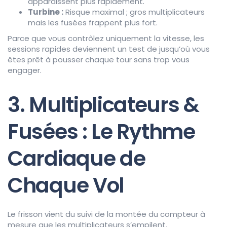
apparaissent plus rapidement.
Turbine :
Risque maximal ; gros multiplicateurs
mais les fusées frappent plus fort.
Parce que vous contrôlez uniquement la vitesse, les
sessions rapides deviennent un test de jusqu’où vous
êtes prêt à pousser chaque tour sans trop vous
engager.
3. Multiplicateurs &
Fusées : Le Rythme
Cardiaque de
Chaque Vol
Le frisson vient du suivi de la montée du compteur à
mesure que les multiplicateurs s’empilent.