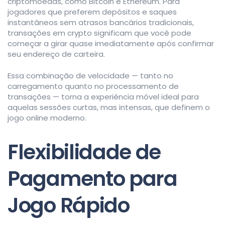
criptomoedas, como Bitcoin e Ethereum. Para
jogadores que preferem depósitos e saques
instantâneos sem atrasos bancários tradicionais,
transações em crypto significam que você pode
começar a girar quase imediatamente após confirmar
seu endereço de carteira.
Essa combinação de velocidade — tanto no
carregamento quanto no processamento de
transações — torna a experiência móvel ideal para
aquelas sessões curtas, mas intensas, que definem o
jogo online moderno.
Flexibilidade de
Pagamento para
Jogo Rápido