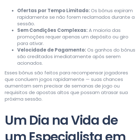
Ofertas por Tempo Limitado:
Os bônus expiram
rapidamente se não forem reclamados durante a
sessão.
Sem Condições Complexas:
A maioria das
promoções requer apenas um depósito ou giro
para ativar.
Velocidade de Pagamento:
Os ganhos do bônus
são creditados imediatamente após serem
acionados.
Esses bônus são feitos para recompensar jogadores
que concluem jogos rapidamente — suas chances
aumentam sem precisar de semanas de jogo ou
requisitos de apostas altos que possam atrasar sua
próxima sessão.
Um Dia na Vida de
um Especialista em