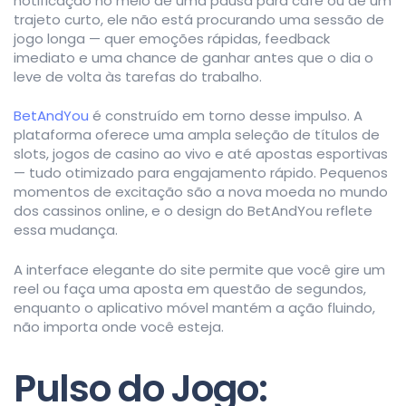
notificação no meio de uma pausa para café ou de um
trajeto curto, ele não está procurando uma sessão de
jogo longa — quer emoções rápidas, feedback
imediato e uma chance de ganhar antes que o dia o
leve de volta às tarefas do trabalho.
BetAndYou
é construído em torno desse impulso. A
plataforma oferece uma ampla seleção de títulos de
slots, jogos de casino ao vivo e até apostas esportivas
— tudo otimizado para engajamento rápido. Pequenos
momentos de excitação são a nova moeda no mundo
dos cassinos online, e o design do BetAndYou reflete
essa mudança.
A interface elegante do site permite que você gire um
reel ou faça uma aposta em questão de segundos,
enquanto o aplicativo móvel mantém a ação fluindo,
não importa onde você esteja.
Pulso do Jogo: