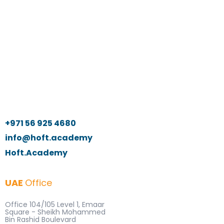
+971 56 925 4680
info@hoft.academy
Hoft.Academy
UAE
Office
Office 104/105 Level 1, Emaar
Square - Sheikh Mohammed
Bin Rashid Boulevard