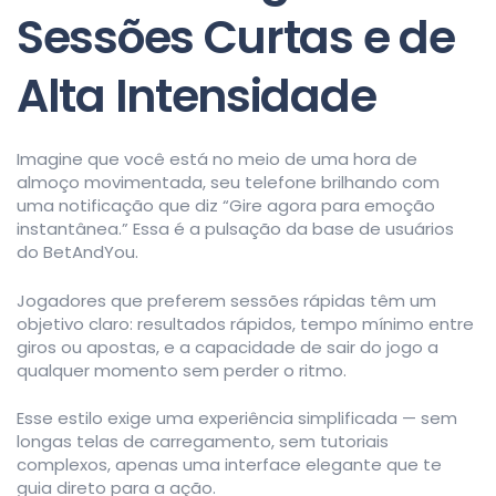
Sessões Curtas e de
Alta Intensidade
Imagine que você está no meio de uma hora de
almoço movimentada, seu telefone brilhando com
uma notificação que diz “Gire agora para emoção
instantânea.” Essa é a pulsação da base de usuários
do BetAndYou.
Jogadores que preferem sessões rápidas têm um
objetivo claro: resultados rápidos, tempo mínimo entre
giros ou apostas, e a capacidade de sair do jogo a
qualquer momento sem perder o ritmo.
Esse estilo exige uma experiência simplificada — sem
longas telas de carregamento, sem tutoriais
complexos, apenas uma interface elegante que te
guia direto para a ação.