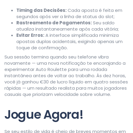
Timing das Decisões:
Cada aposta é feita em
segundos após ver a linha de status do slot;
Rastreamento de Pagamentos:
Seu saldo
atualiza instantaneamente após cada vitória;
Evitar Erros:
A interface simplificada minimiza
apostas duplas acidentais, exigindo apenas um
toque de confirmação.
Sua sessão termina quando seu telefone vibra
novamente — uma nova notificação te encorajando a
experimentar Auto Roulette para uma rodada
instantânea antes de voltar ao trabalho. Às dez horas,
você já ganhou €30 de lucro líquido em quatro sessões
rápidas — um resultado realista para muitos jogadores
casuais que priorizam velocidade sobre volume.
Jogue Agora!
Se seu estilo de vida é cheio de breves momentos em