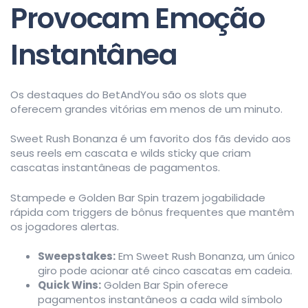
Provocam Emoção
Instantânea
Os destaques do BetAndYou são os slots que
oferecem grandes vitórias em menos de um minuto.
Sweet Rush Bonanza é um favorito dos fãs devido aos
seus reels em cascata e wilds sticky que criam
cascatas instantâneas de pagamentos.
Stampede e Golden Bar Spin trazem jogabilidade
rápida com triggers de bônus frequentes que mantêm
os jogadores alertas.
Sweepstakes:
Em Sweet Rush Bonanza, um único
giro pode acionar até cinco cascatas em cadeia.
Quick Wins:
Golden Bar Spin oferece
pagamentos instantâneos a cada wild símbolo