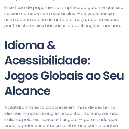
Esse fluxo de pagamento simplificado garante que sua
sessão comece sem obstáculos — se você deseja
uma rodada rápida durante o almoço, não há espera
por transferências bancárias ou verificações manuais.
Idioma &
Acessibilidade:
Jogos Globais ao Seu
Alcance
A plataforma está disponível em mais de sessenta
idiomas — incluindo inglês, espanhol, francês, alemão,
italiano, polonês, sueco e húngaro — garantindo que
cada jogador encontre uma interface com a qual se