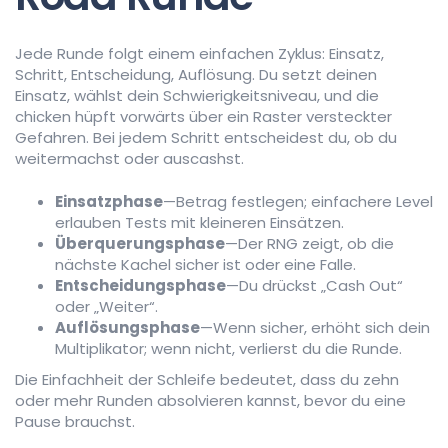
Jede Runde folgt einem einfachen Zyklus: Einsatz,
Schritt, Entscheidung, Auflösung. Du setzt deinen
Einsatz, wählst dein Schwierigkeitsniveau, und die
chicken hüpft vorwärts über ein Raster versteckter
Gefahren. Bei jedem Schritt entscheidest du, ob du
weitermachst oder auscashst.
Einsatzphase
—Betrag festlegen; einfachere Level
erlauben Tests mit kleineren Einsätzen.
Überquerungsphase
—Der RNG zeigt, ob die
nächste Kachel sicher ist oder eine Falle.
Entscheidungsphase
—Du drückst „Cash Out“
oder „Weiter“.
Auflösungsphase
—Wenn sicher, erhöht sich dein
Multiplikator; wenn nicht, verlierst du die Runde.
Die Einfachheit der Schleife bedeutet, dass du zehn
oder mehr Runden absolvieren kannst, bevor du eine
Pause brauchst.