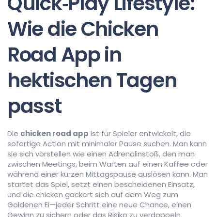
Quick‑Play Lifestyle:
Wie die Chicken
Road App in
hektischen Tagen
passt
Die
chicken road app
ist für Spieler entwickelt, die
sofortige Action mit minimaler Pause suchen. Man kann
sie sich vorstellen wie einen Adrenalinstoß, den man
zwischen Meetings, beim Warten auf einen Kaffee oder
während einer kurzen Mittagspause auslösen kann. Man
startet das Spiel, setzt einen bescheidenen Einsatz,
und die chicken gackert sich auf dem Weg zum
Goldenen Ei—jeder Schritt eine neue Chance, einen
Gewinn zu sichern oder das Risiko zu verdoppeln.