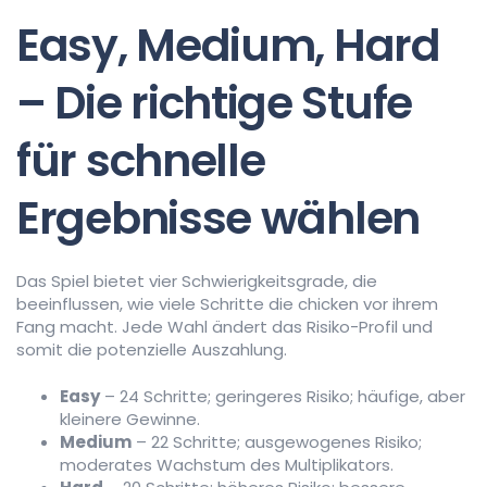
Easy, Medium, Hard
– Die richtige Stufe
für schnelle
Ergebnisse wählen
Das Spiel bietet vier Schwierigkeitsgrade, die
beeinflussen, wie viele Schritte die chicken vor ihrem
Fang macht. Jede Wahl ändert das Risiko-Profil und
somit die potenzielle Auszahlung.
Easy
– 24 Schritte; geringeres Risiko; häufige, aber
kleinere Gewinne.
Medium
– 22 Schritte; ausgewogenes Risiko;
moderates Wachstum des Multiplikators.