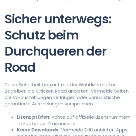
Sicher unterwegs:
Schutz beim
Durchqueren der
Road
Deine Sicherheit beginnt mit der Wahl lizenzierter
Betreiber, die Chicken Road anbieten. Vermeide Seiten,
die Vorauszahlungen verlangen oder unrealistische
garantierte Auszahlungen versprechen.
Lizenz prüfen:
Achte auf offizielle Lizenznummern
im Footer der Casinoseite.
Keine Downloads:
Vermeide Drittanbieter-Apps,