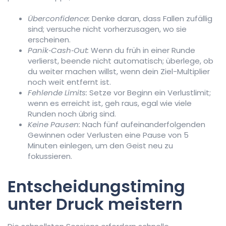
Überconfidence:
Denke daran, dass Fallen zufällig
sind; versuche nicht vorherzusagen, wo sie
erscheinen.
Panik‑Cash‑Out:
Wenn du früh in einer Runde
verlierst, beende nicht automatisch; überlege, ob
du weiter machen willst, wenn dein Ziel-Multiplier
noch weit entfernt ist.
Fehlende Limits:
Setze vor Beginn ein Verlustlimit;
wenn es erreicht ist, geh raus, egal wie viele
Runden noch übrig sind.
Keine Pausen:
Nach fünf aufeinanderfolgenden
Gewinnen oder Verlusten eine Pause von 5
Minuten einlegen, um den Geist neu zu
fokussieren.
Entscheidungstiming
unter Druck meistern