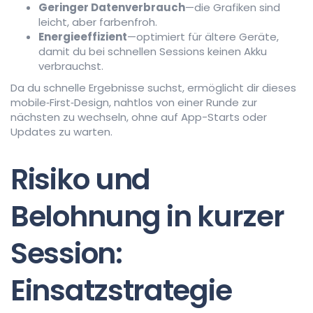
Geringer Datenverbrauch
—die Grafiken sind
leicht, aber farbenfroh.
Energieeffizient
—optimiert für ältere Geräte,
damit du bei schnellen Sessions keinen Akku
verbrauchst.
Da du schnelle Ergebnisse suchst, ermöglicht dir dieses
mobile‑First‑Design, nahtlos von einer Runde zur
nächsten zu wechseln, ohne auf App-Starts oder
Updates zu warten.
Risiko und
Belohnung in kurzer
Session:
Einsatzstrategie