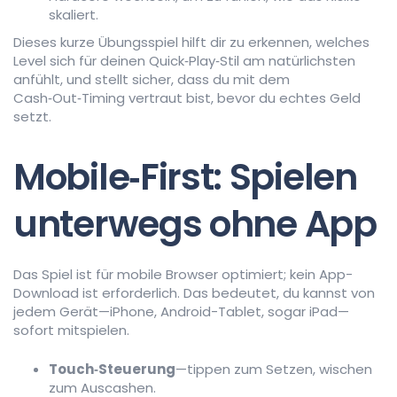
skaliert.
Dieses kurze Übungsspiel hilft dir zu erkennen, welches
Level sich für deinen Quick‑Play‑Stil am natürlichsten
anfühlt, und stellt sicher, dass du mit dem
Cash‑Out‑Timing vertraut bist, bevor du echtes Geld
setzt.
Mobile‑First: Spielen
unterwegs ohne App
Das Spiel ist für mobile Browser optimiert; kein App-
Download ist erforderlich. Das bedeutet, du kannst von
jedem Gerät—iPhone, Android-Tablet, sogar iPad—
sofort mitspielen.
Touch‑Steuerung
—tippen zum Setzen, wischen
zum Auscashen.