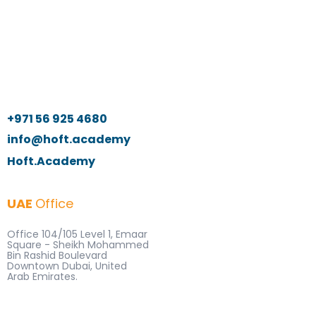
+971 56 925 4680
info@hoft.academy
Hoft.Academy
UAE
Office
Office 104/105 Level 1, Emaar
Square - Sheikh Mohammed
Bin Rashid Boulevard
Downtown Dubai, United
Arab Emirates.