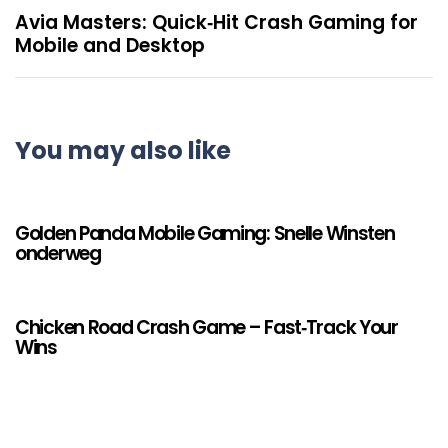
Avia Masters: Quick‑Hit Crash Gaming for
Mobile and Desktop
You may also like
1 hour ago
Uncategorized
Golden Panda Mobile Gaming: Snelle Winsten
onderweg
6 hours ago
Uncategorized
Chicken Road Crash Game – Fast‑Track Your
Wins