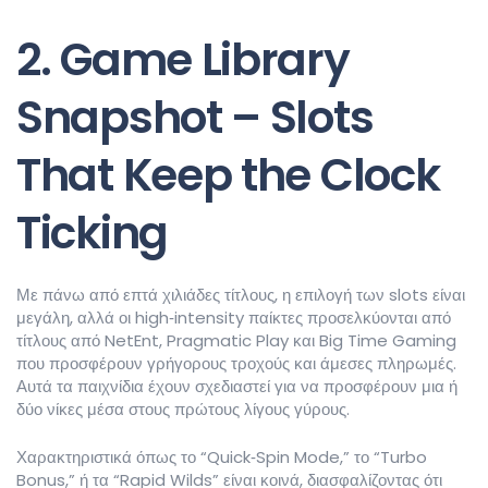
2. Game Library
Snapshot – Slots
That Keep the Clock
Ticking
Με πάνω από επτά χιλιάδες τίτλους, η επιλογή των slots είναι
μεγάλη, αλλά οι high‑intensity παίκτες προσελκύονται από
τίτλους από NetEnt, Pragmatic Play και Big Time Gaming
που προσφέρουν γρήγορους τροχούς και άμεσες πληρωμές.
Αυτά τα παιχνίδια έχουν σχεδιαστεί για να προσφέρουν μια ή
δύο νίκες μέσα στους πρώτους λίγους γύρους.
Χαρακτηριστικά όπως το “Quick‑Spin Mode,” το “Turbo
Bonus,” ή τα “Rapid Wilds” είναι κοινά, διασφαλίζοντας ότι