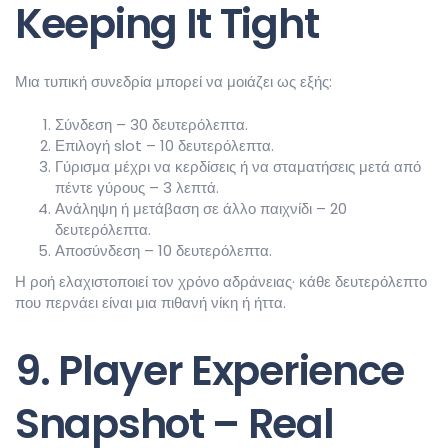
Keeping It Tight
Μια τυπική συνεδρία μπορεί να μοιάζει ως εξής:
Σύνδεση – 30 δευτερόλεπτα.
Επιλογή slot – 10 δευτερόλεπτα.
Γύρισμα μέχρι να κερδίσεις ή να σταματήσεις μετά από
πέντε γύρους – 3 λεπτά.
Ανάληψη ή μετάβαση σε άλλο παιχνίδι – 20
δευτερόλεπτα.
Αποσύνδεση – 10 δευτερόλεπτα.
Η ροή ελαχιστοποιεί τον χρόνο αδράνειας· κάθε δευτερόλεπτο
που περνάει είναι μια πιθανή νίκη ή ήττα.
9. Player Experience
Snapshot – Real