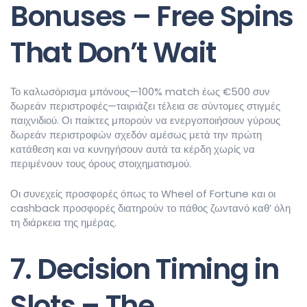
Bonuses – Free Spins
That Don’t Wait
Το καλωσόρισμα μπόνους—100% match έως €500 συν
δωρεάν περιστροφές—ταιριάζει τέλεια σε σύντομες στιγμές
παιχνιδιού. Οι παίκτες μπορούν να ενεργοποιήσουν γύρους
δωρεάν περιστροφών σχεδόν αμέσως μετά την πρώτη
κατάθεση και να κυνηγήσουν αυτά τα κέρδη χωρίς να
περιμένουν τους όρους στοιχηματισμού.
Οι συνεχείς προσφορές όπως το Wheel of Fortune και οι
cashback προσφορές διατηρούν το πάθος ζωντανό καθ’ όλη
τη διάρκεια της ημέρας.
7. Decision Timing in
Slots – The