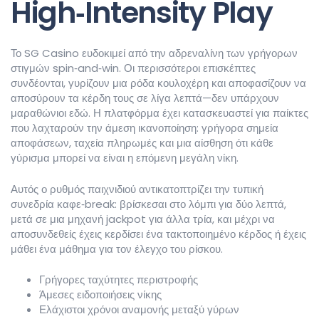
High‑Intensity Play
Το SG Casino ευδοκιμεί από την αδρεναλίνη των γρήγορων
στιγμών spin‑and‑win. Οι περισσότεροι επισκέπτες
συνδέονται, γυρίζουν μια ρόδα κουλοχέρη και αποφασίζουν να
αποσύρουν τα κέρδη τους σε λίγα λεπτά—δεν υπάρχουν
μαραθώνιοι εδώ. Η πλατφόρμα έχει κατασκευαστεί για παίκτες
που λαχταρούν την άμεση ικανοποίηση: γρήγορα σημεία
αποφάσεων, ταχεία πληρωμές και μια αίσθηση ότι κάθε
γύρισμα μπορεί να είναι η επόμενη μεγάλη νίκη.
Αυτός ο ρυθμός παιχνιδιού αντικατοπτρίζει την τυπική
συνεδρία καφε‑break: βρίσκεσαι στο λόμπι για δύο λεπτά,
μετά σε μια μηχανή jackpot για άλλα τρία, και μέχρι να
αποσυνδεθείς έχεις κερδίσει ένα τακτοποιημένο κέρδος ή έχεις
μάθει ένα μάθημα για τον έλεγχο του ρίσκου.
Γρήγορες ταχύτητες περιστροφής
Άμεσες ειδοποιήσεις νίκης
Ελάχιστοι χρόνοι αναμονής μεταξύ γύρων