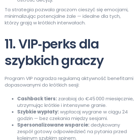
Ta strategia pozwala graczom cieszyć się emocjami,
minimalizując potencjalne żale — idealne dla tych,
którzy grają w krótkich interwałach.
11. VIP‑perks dla
szybkich graczy
Program VIP nagradza regularną aktywność benefitami
dopasowanymi do krótkich sesji:
Cashback tiers:
zarabiaj do €45 000 miesięcznie,
utrzymując krótkie i intensywne granie.
Szybkie wypłaty:
wypłacaj wygrane w ciągu 24
godzin — bez czekania między sesjami.
Spersonalizowane wsparcie:
dedykowany
zespół gotowy odpowiedzieć na pytania przed
kolejnym szybkim spinem.