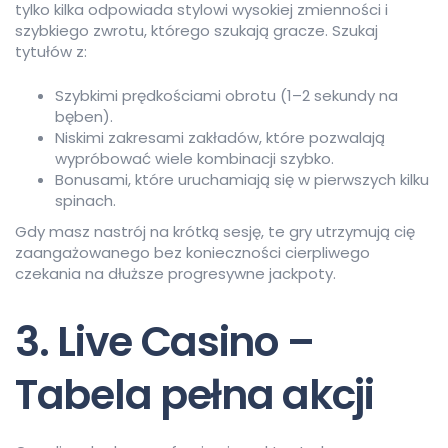
tylko kilka odpowiada stylowi wysokiej zmienności i
szybkiego zwrotu, którego szukają gracze. Szukaj
tytułów z:
Szybkimi prędkościami obrotu (1–2 sekundy na
bęben).
Niskimi zakresami zakładów, które pozwalają
wypróbować wiele kombinacji szybko.
Bonusami, które uruchamiają się w pierwszych kilku
spinach.
Gdy masz nastrój na krótką sesję, te gry utrzymują cię
zaangażowanego bez konieczności cierpliwego
czekania na dłuższe progresywne jackpoty.
3. Live Casino –
Tabela pełna akcji