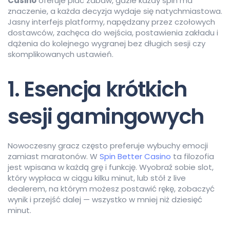
Casino
oferuje plac zabaw, gdzie każdy spin ma
znaczenie, a każda decyzja wydaje się natychmiastowa.
Jasny interfejs platformy, napędzany przez czołowych
dostawców, zachęca do wejścia, postawienia zakładu i
dążenia do kolejnego wygranej bez długich sesji czy
skomplikowanych ustawień.
1. Esencja krótkich
sesji gamingowych
Nowoczesny gracz często preferuje wybuchy emocji
zamiast maratonów. W
Spin Better Casino
ta filozofia
jest wpisana w każdą grę i funkcję. Wyobraź sobie slot,
który wypłaca w ciągu kilku minut, lub stół z live
dealerem, na którym możesz postawić rękę, zobaczyć
wynik i przejść dalej — wszystko w mniej niż dziesięć
minut.