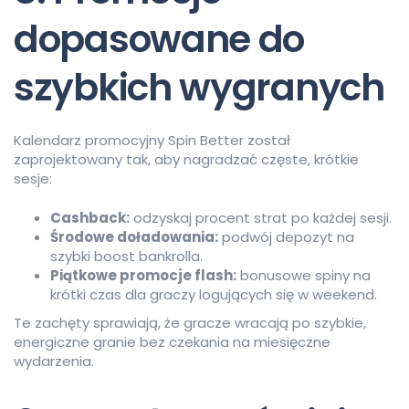
dopasowane do
szybkich wygranych
Kalendarz promocyjny Spin Better został
zaprojektowany tak, aby nagradzać częste, krótkie
sesje:
Cashback:
odzyskaj procent strat po każdej sesji.
Środowe doładowania:
podwój depozyt na
szybki boost bankrolla.
Piątkowe promocje flash:
bonusowe spiny na
krótki czas dla graczy logujących się w weekend.
Te zachęty sprawiają, że gracze wracają po szybkie,
energiczne granie bez czekania na miesięczne
wydarzenia.