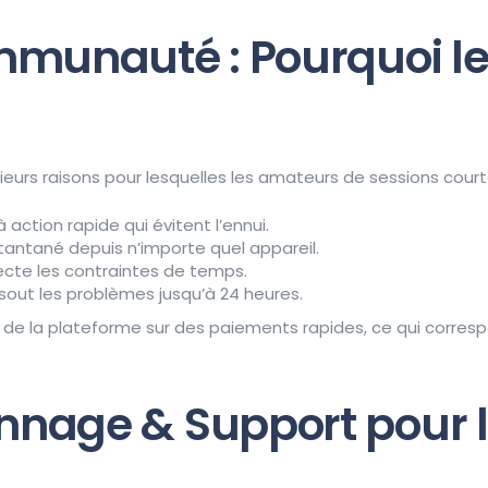
mmunauté : Pourquoi le
eurs raisons pour lesquelles les amateurs de sessions court
action rapide qui évitent l’ennui.
tantané depuis n’importe quel appareil.
cte les contraintes de temps.
ésout les problèmes jusqu’à 24 heures.
de la plateforme sur des paiements rapides, ce qui correspo
nnage & Support pour l