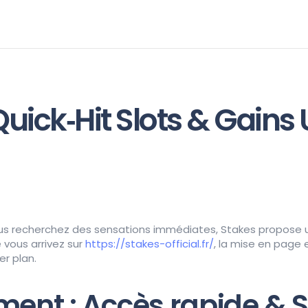
uick‑Hit Slots & Gains 
s recherchez des sensations immédiates, Stakes propose un
 vous arrivez sur
https://stakes-official.fr/
, la mise en page e
r plan.
ent : Accès rapide & 