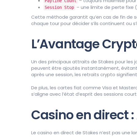
– toujours maximisé pour 
Payline Count
– une limite de perte fixe 
Session Stop
Cette méthode garantit qu’en cas de fin de ses
chaque tour pour décider s’ils continuent ou s’i
L’Avantage Crypto
Un des principaux attraits de Stakes pour les
peuvent être ajoutés instantanément, évitant a
après une session, les retraits crypto signifie
De plus, les cartes fiat comme Visa et Maste
s’aligne avec l’état d’esprit des sessions co
Casino en direct :
Le casino en direct de Stakes n’est pas une l