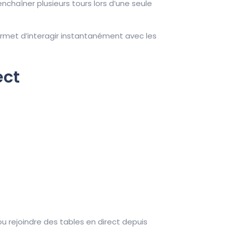
chaîner plusieurs tours lors d’une seule
ermet d’interagir instantanément avec les
ect
u rejoindre des tables en direct depuis