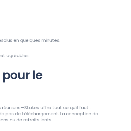
ésolus en quelques minutes.
 et agréables.
 pour le
x réunions—Stakes offre tout ce qu’il faut :
ande pas de téléchargement. La conception de
s ou de retraits lents.