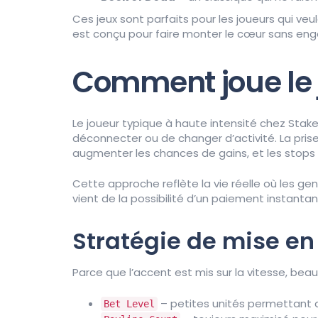
Ces jeux sont parfaits pour les joueurs qui v
est conçu pour faire monter le cœur sans en
Comment joue le 
Le joueur typique à haute intensité chez Stake
déconnecter ou de changer d’activité. La prise
augmenter les chances de gains, et les stops i
Cette approche reflète la vie réelle où les ge
vient de la possibilité d’un paiement instan
Stratégie de mise en
Parce que l’accent est mis sur la vitesse, bea
– petites unités permettant d
Bet Level