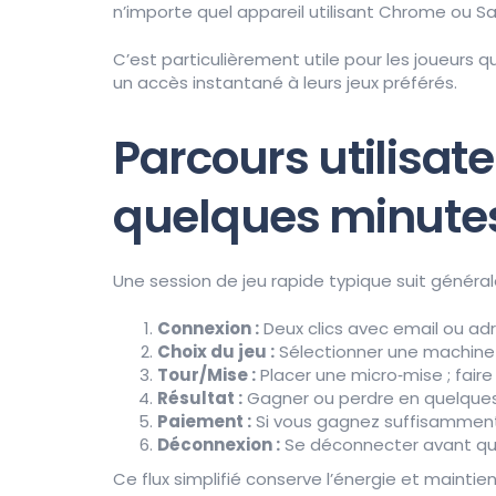
n’importe quel appareil utilisant Chrome ou Safa
C’est particulièrement utile pour les joueurs
un accès instantané à leurs jeux préférés.
Parcours utilisat
quelques minute
Une session de jeu rapide typique suit généra
Connexion :
Deux clics avec email ou adr
Choix du jeu :
Sélectionner une machine à
Tour/Mise :
Placer une micro‑mise ; faire
Résultat :
Gagner ou perdre en quelque
Paiement :
Si vous gagnez suffisamment, 
Déconnexion :
Se déconnecter avant que 
Ce flux simplifié conserve l’énergie et maintien