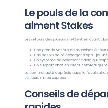
Le pouls de la co
aiment Stakes
Les retours des joueurs mettent en avant plusi
Une grande variété de machines à sous à 
Pas besoin de télécharger d’app—jeu ins
Un système de paiement fiable qui respe
Un support chat en direct convivial qui r
La communauté apprécie aussi la focalisation 
sur leurs mises express.
Conseils de dépa
rapides