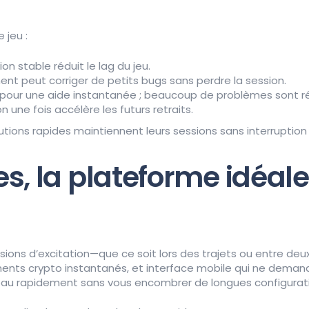
 jeu :
n stable réduit le lag du jeu.
nt peut corriger de petits bugs sans perdre la session.
/7 pour une aide instantanée ; beaucoup de problèmes sont r
n une fois accélère les futurs retraits.
tions rapides maintiennent leurs sessions sans interruption
s, la plateforme idéale
losions d’excitation—que ce soit lors des trajets ou entre deu
iements crypto instantanés, et interface mobile qui ne dem
au rapidement sans vous encombrer de longues configuration