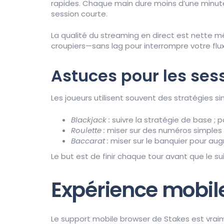
rapides. Chaque main dure moins d’une minute,
session courte.
La qualité du streaming en direct est nette m
croupiers—sans lag pour interrompre votre flux
Astuces pour les sess
Les joueurs utilisent souvent des stratégies si
Blackjack :
suivre la stratégie de base ; 
Roulette :
miser sur des numéros simples
Baccarat :
miser sur le banquier pour au
Le but est de finir chaque tour avant que le 
Expérience mobil
Le support mobile browser de Stakes est vraim