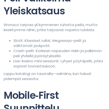
Yleiskatsaus
Wonaco tarjoaa yli kymmenen tuhatta peliä, mutta
keskitymme niihin, jotka tarjoavat nopeita tuloksia.
Slotit: Klassiset rullat, Megaways-pelit ja
välittömät jackpotit.
Crash-pelit: Korkean nopeuden riskin ja palkinnon
peli yhdellä pyöräytyksellä.
Live-kasino mini‑sessionit: Lyhyet pöytäpelit, jotka
sopivat lounastaukoon.
Loppu katalogi on taustalla—valmiina, kun haluat
pidempiä sessioita.
Mobile‑First
Suunnittelu