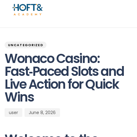
Author
Published
PUBLISHED
on:
IN:
UNCATEGORIZED
Wonaco Casino:
Fast‑Paced Slots and
Live Action for Quick
Wins
user
June 8, 2026