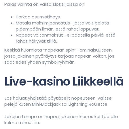
Paras valinta on valita slotit, joissa on:
Korkea osumistiheys.
Matala maksimipanostus—jotta voit pelata
pidempään ilman, että rahat loppuvat.
Nopeat voitonmaksut—ei odotella päiviä, että
rahat näkyvät tilillä.
Keskitä huomiota “nopeaan spin” -ominaisuuteen,
jossa jokainen pyöräytys tarjoaa nopean voiton, jos
saat edes yhden symboliryhmän.
Live-kasino Liikkeellä
Jos haluat yhdistää pöytäpelit nopeuteen, valitse
pelejä kuten Mini‑Blackjack tai Lightning Roulette.
Jakajan tempo on nopea; jokainen kierros kestää alle
kolme minuuttia.