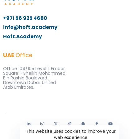
+971 56 925 4680
info@hoft.academy
Hoft.Academy
UAE
Office
Office 104/105 Level 1, Emaar
Square - Sheikh Mohammed
Bin Rashid Boulevard
Downtown Dubai, United
Arab Emirates.
This website uses cookies to improve your
web experience.
@ 2025 HOFT Academy. All rights reserved