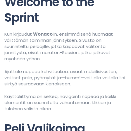
Welcome to the
Sprint
Kun kirjaudut
Wonaco
iin, ensimmäisenä huomaat
välittömän toiminnan jännityksen. Sivusto on
suunniteltu pelaajille, jotka kaipaavat välitöntä
jännitystä, eivät maraton-Session, jotka jatkuvat
myöhään yöhön.
Ajattele nopeaa kahvitaukoa: avaat mobiilisivuston,
valitset pelin, pyöräytät ja—bumm!—voit olla voitolla tai
siirtyä seuraavaan kierrokseen.
Käyttöliittymä on selkeä, navigointi nopeaa ja kaikki
elementit on suunniteltu vähentämään klikkien ja
tuloksen välistä aikaa.
Peli Valikoima