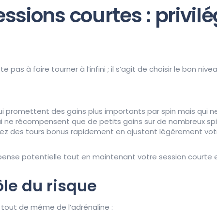
sions courtes : privilégi
 pas à faire tourner à l’infini ; il s’agit de choisir le bon nive
qui promettent des gains plus importants par spin mais qui 
 » qui ne récompensent que de petits gains sur de nombreux spi
nchez des tours bonus rapidement en ajustant légèrement vot
pense potentielle tout en maintenant votre session courte e
le du risque
 tout de même de l’adrénaline :