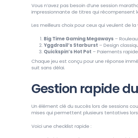
Vous n’avez pas besoin d’une session marathon
impressionnante de titres qui récompensent l
Les meilleurs choix pour ceux qui veulent de la 
Big Time Gaming Megaways
– Rouleaux
Yggdrasil’s Starburst
– Design classiqu
Quickspin’s Hot Pot
– Paiements rapide
Chaque jeu est conçu pour une réponse immédia
suit sans délai.
Gestion rapide du
Un élément clé du succès lors de sessions cour
mises qui permettent plusieurs tentatives lors 
Voici une checklist rapide :