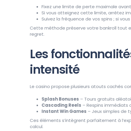
Fixez une limite de perte maximale ava
Si vous atteignez cette limite, arrêtez 
Suivez la fréquence de vos spins ; si vo
Cette méthode préserve votre bankroll tout 
regret.
Les fonctionnalit
intensité
Le casino propose plusieurs atouts cachés con
Splash Bonuses
– Tours gratuits aléato
Cascading Reels
– Respins immédiats a
Instant Win Games
– Jeux simples de ty
Ces éléments s’intègrent parfaitement à l’expé
calcul.