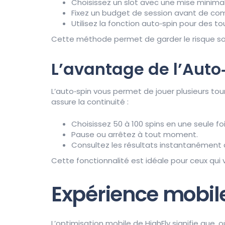
Choisissez un slot avec une mise minimal
Fixez un budget de session avant de co
Utilisez la fonction auto‑spin pour des to
Cette méthode permet de garder le risque s
L’avantage de l’Auto
L’auto‑spin vous permet de jouer plusieurs tou
assure la continuité :
Choisissez 50 à 100 spins en une seule foi
Pause ou arrêtez à tout moment.
Consultez les résultats instantanément 
Cette fonctionnalité est idéale pour ceux qui 
Expérience mobil
L’optimisation mobile de HighFly signifie que,