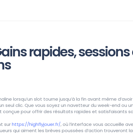
Gains rapides, sessions 
ns
line lorsqu’un slot tourne jusqu’à la fin avant même d’avoir
 un seul clic. Que vous soyez un navetteur du week-end ou u
conçue pour offrir des résultats rapides et satisfaisants san
t sur
https://highflyjouer.fr/
, où l’interface vous accueille 
joueurs qui aiment les brèves poussées d’action trouveront la