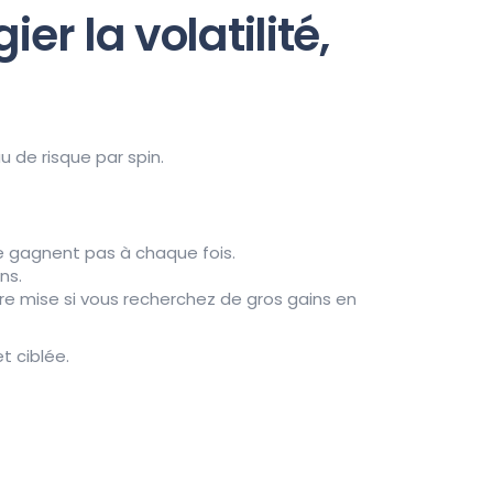
er la volatilité,
au de risque par spin.
ne gagnent pas à chaque fois.
ns.
re mise si vous recherchez de gros gains en
t ciblée.