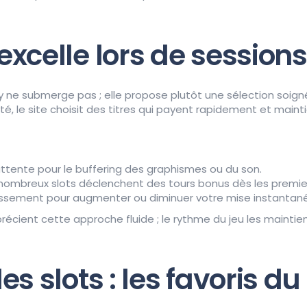
excelle lors de session
ly ne submerge pas ; elle propose plutôt une sélection soig
té, le site choisit des titres qui payent rapidement et main
tente pour le buffering des graphismes ou du son.
 nombreux slots déclenchent des tours bonus dès les premier
glissement pour augmenter ou diminuer votre mise instanta
récient cette approche fluide ; le rythme du jeu les mainti
es slots : les favoris d