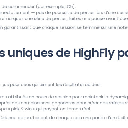
nt de commencer (par exemple, €5).
immédiatement — pas de poursuite de pertes lors d’une sessi
us remarquez une série de pertes, faites une pause avant que
en garantissant que chaque session se termine sur une not
és uniques de HighFly p
çus pour ceux qui aiment les résultats rapides :
ires attribués en cours de session pour maintenir la dynamiq
près des combinaisons gagnantes pour créer des rafales rap
pe « pick & win » qui payent en temps réel.
rience de jeu, faisant de chaque spin une partie d’un récit 